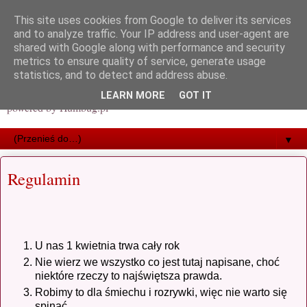
This site uses cookies from Google to deliver its services
and to analyze traffic. Your IP address and user-agent are
shared with Google along with performance and security
metrics to ensure quality of service, generate usage
statistics, and to detect and address abuse.
LEARN MORE
GOT IT
powered by Humbug.pl
▼
Regulamin
U nas 1 kwietnia trwa cały rok
Nie wierz we wszystko co jest tutaj napisane, choć
niektóre rzeczy to najświętsza prawda.
Robimy to dla śmiechu i rozrywki, więc nie warto się
spinać.