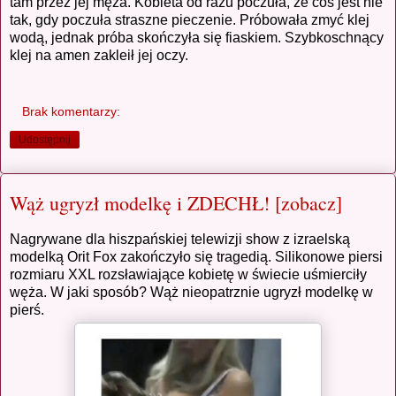
tam przez jej męża. Kobieta od razu poczuła, że coś jest nie
tak, gdy poczuła straszne pieczenie. Próbowała zmyć klej
wodą, jednak próba skończyła się fiaskiem. Szybkoschnący
klej na amen zakleił jej oczy.
Brak komentarzy:
Udostępnij
Wąż ugryzł modelkę i ZDECHŁ! [zobacz]
Nagrywane dla hiszpańskiej telewizji show z izraelską
modelką Orit Fox zakończyło się tragedią. Silikonowe piersi
rozmiaru XXL rozsławiające kobietę w świecie uśmierciły
węża. W jaki sposób? Wąż nieopatrznie ugryzł modelkę w
pierś.