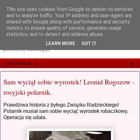
This site uses cookies from Google to deliver its services
and to analyze traffic. Your IP address and user-agent are
shared with Google along with performance and security
metrics to ensure quality of service, generate usage
statistics, and to detect and address abuse.
LEARN MORE
GOT IT
powered by Humbug.pl
▼
Sam wyciął sobie wyrostek! Leonid Rogozow -
rosyjski polarnik.
Prawdziwa historia z byłego Związku Radzieckiego!
Polarnik musiał sam sobie wyciąć wyrostek robaczkowy.
Operacja się udała.