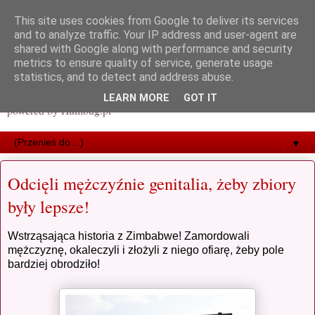
This site uses cookies from Google to deliver its services
and to analyze traffic. Your IP address and user-agent are
shared with Google along with performance and security
metrics to ensure quality of service, generate usage
statistics, and to detect and address abuse.
LEARN MORE
GOT IT
powered by Humbug.pl
▼
Odcięli mężczyźnie genitalia, żeby zbiory
były lepsze!
Wstrząsająca historia z Zimbabwe! Zamordowali
mężczyznę, okaleczyli i złożyli z niego ofiarę, żeby pole
bardziej obrodziło!