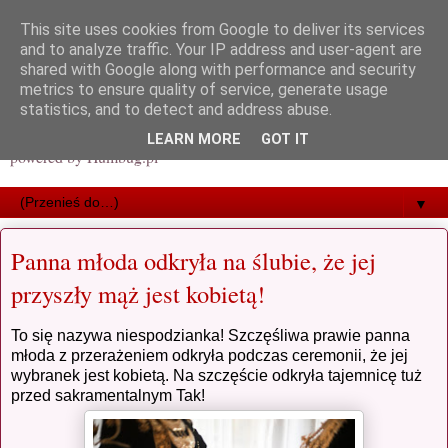
This site uses cookies from Google to deliver its services
and to analyze traffic. Your IP address and user-agent are
shared with Google along with performance and security
metrics to ensure quality of service, generate usage
statistics, and to detect and address abuse.
LEARN MORE
GOT IT
powered by Humbug.pl
▼
Panna młoda odkryła na ślubie, że jej
przyszły mąż jest kobietą!
To się nazywa niespodzianka! Szczęśliwa prawie panna
młoda z przerażeniem odkryła podczas ceremonii, że jej
wybranek jest kobietą. Na szczęście odkryła tajemnicę tuż
przed sakramentalnym Tak!