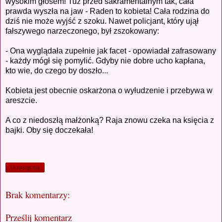
wysokim głosem! Tuż przed sakramentalnym tak, cała
prawda wyszła na jaw - Raden to kobieta! Cała rodzina do
dziś nie może wyjść z szoku. Nawet policjant, który ujął
fałszywego narzeczonego, był zszokowany:
- Ona wyglądała zupełnie jak facet - opowiadał zafrasowany
- każdy mógł się pomylić. Gdyby nie dobre ucho kapłana,
kto wie, do czego by doszło...
Kobieta jest obecnie oskarżona o wyłudzenie i przebywa w
areszcie.
A co z niedoszłą małżonką? Raja znowu czeka na księcia z
bajki. Oby się doczekała!
Udostępnij
Brak komentarzy:
Prześlij komentarz